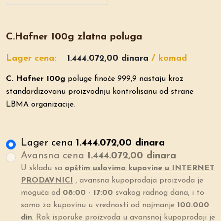
C.Hafner 100g zlatna poluga
Lager cena:
1.444.072,00 dinara
/ komad
C. Hafner 100g
poluge finoće 999,9 nastaju kroz
standardizovanu proizvodnju kontrolisanu od strane
LBMA organizacije.
Lager cena
1.444.072,00 dinara
Avansna cena
1.444.072,00 dinara
U skladu sa
opštim uslovima kupovine u INTERNET
PRODAVNICI
, avansna kupoprodaja proizvoda je
moguća od
08:00 - 17:00
svakog radnog dana, i to
samo za kupovinu u vrednosti od najmanje
100.000
din
. Rok isporuke proizvoda u avansnoj kupoprodaji je