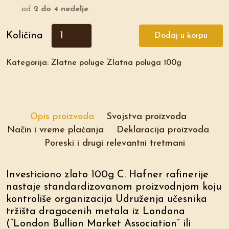
od
2 do 4 nedelje
.
Količina
Dodaj u korpu
Kategorija: Zlatne poluge Zlatna poluga 100g
Opis proizvoda
Svojstva proizvoda
Način i vreme plaćanja
Deklaracija proizvoda
Poreski i drugi relevantni tretmani
Investiciono zlato 100g C. Hafner rafinerije
nastaje standardizovanom proizvodnjom koju
kontroliše organizacija Udruženja učesnika
tržišta dragocenih metala iz Londona
(“London Bullion Market Association” ili