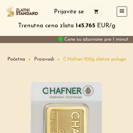
Prijavite se
Trenutna cena zlata
145.765
EUR/g
Cene su ažurirane pre 1 minut.
Početna
>
Proizvodi
>
C.Hafner 100g zlatna poluga