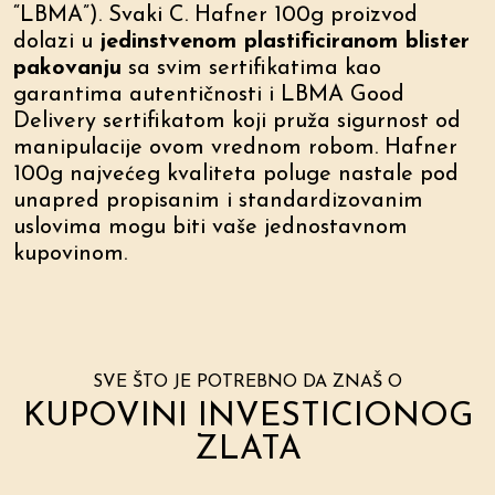
“LBMA”). Svaki C. Hafner 100g proizvod
dolazi u
jedinstvenom plastificiranom blister
pakovanju
sa svim sertifikatima kao
garantima autentičnosti i LBMA Good
Delivery sertifikatom koji pruža sigurnost od
manipulacije ovom vrednom robom. Hafner
100g najvećeg kvaliteta poluge nastale pod
unapred propisanim i standardizovanim
uslovima mogu biti vaše jednostavnom
kupovinom.
kupoprodaja zlata
Zemlja porekla
Nemačka
Dragoceni metal
999,9 Fine Gold
Standard kvaliteta
Investiciono zlato
Finoća
999,9 / 24 karata
SVE ŠTO JE POTREBNO DA ZNAŠ O
Sigurnosno pakovanje
Blister pakovanje
KUPOVINI INVESTICIONOG
Debljina poluge
3.5 mm
ZLATA
Širina poluge
30.1 mm
Dužina poluge
55.2 mm