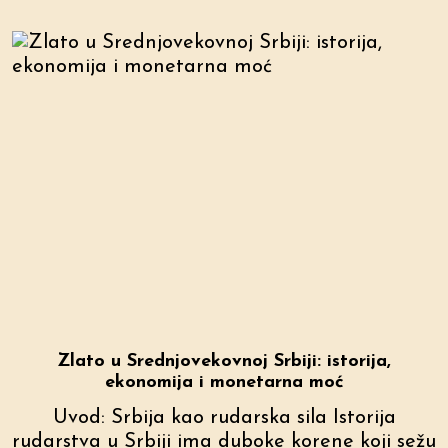
+381 (0)11
7709 128
Zlato u Srednjovekovnoj Srbiji: istorija,
ekonomija i monetarna moć
Uvod: Srbija kao rudarska sila Istorija
rudarstva u Srbiji ima duboke korene koji sežu