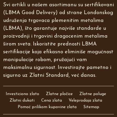
Svi artikli u našem asortimanu su sertifikovani
(LBMA Good Delivery) od strane Londonskog
udruženja trgovaca plemenitim metalima
(LBMA), što garantuje najviše standarde u
proizvodnji i trgovini dragocenim metalima
širom sveta. Iskoristite prednosti LBMA
sertifikacije koja efikasno eliminiše mogućnost
manipulacije robom, pružajući vam
maksimalnu sigurnost. Investirajte pametno i
sigurno uz Zlatni Standard, već danas.
Investiciono zlato
Zlatne pločice
Zlatne poluge
Zlatni dukati
Cena zlata
Veleprodaja zlata
Pomoć prilikom kupovine zlata
Sitemap