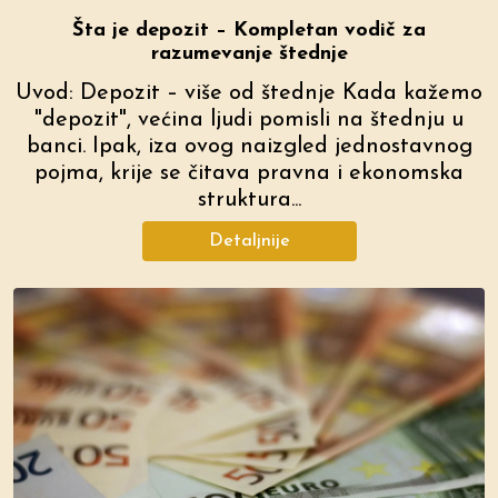
Šta je depozit – Kompletan vodič za
razumevanje štednje
Uvod: Depozit – više od štednje Kada kažemo
"depozit", većina ljudi pomisli na štednju u
banci. Ipak, iza ovog naizgled jednostavnog
pojma, krije se čitava pravna i ekonomska
struktura...
Detaljnije