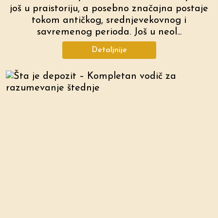
još u praistoriju, a posebno značajna postaje
tokom antičkog, srednjevekovnog i
savremenog perioda. Još u neol...
Detaljnije