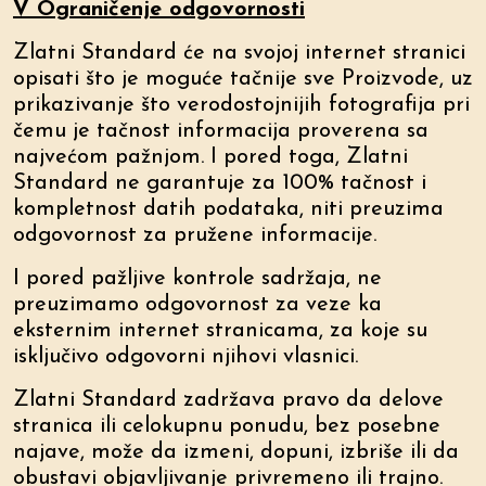
V Ograničenje odgovornosti
Zlatni Standard će na svojoj internet stranici
opisati što je moguće tačnije sve Proizvode, uz
prikazivanje što verodostojnijih fotografija pri
čemu je tačnost informacija proverena sa
najvećom pažnjom. I pored toga, Zlatni
Standard ne garantuje za 100% tačnost i
kompletnost datih podataka, niti preuzima
odgovornost za pružene informacije.
I pored pažljive kontrole sadržaja, ne
preuzimamo odgovornost za veze ka
eksternim internet stranicama, za koje su
isključivo odgovorni njihovi vlasnici.
Zlatni Standard zadržava pravo da delove
stranica ili celokupnu ponudu, bez posebne
najave, može da izmeni, dopuni, izbriše ili da
obustavi objavljivanje privremeno ili trajno.