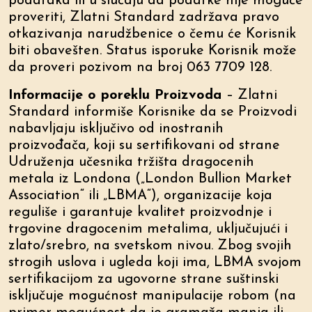
podataka ili u slučaju da podatke nije moguće
proveriti, Zlatni Standard zadržava pravo
otkazivanja narudžbenice o čemu će Korisnik
biti obavešten. Status isporuke Korisnik može
da proveri pozivom na broj 063 7709 128.
Informacije o poreklu Proizvoda
– Zlatni
Standard informiše Korisnike da se Proizvodi
nabavljaju isključivo od inostranih
proizvođača, koji su sertifikovani od strane
Udruženja učesnika tržišta dragocenih
metala iz Londona („London Bullion Market
Association“ ili „LBMA“), organizacije koja
reguliše i garantuje kvalitet proizvodnje i
trgovine dragocenim metalima, uključujući i
zlato/srebro, na svetskom nivou. Zbog svojih
strogih uslova i ugleda koji ima, LBMA svojom
sertifikacijom za ugovorne strane suštinski
isključuje mogućnost manipulacije robom (na