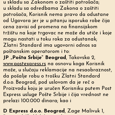
u skladu sa Zakonom o zaštiti potrošača;
u skladu sa odredbama Zakona o zaštiti
potrošača, Korisnik nema pravo da odustane
od Ugovora jer je u pitanju isporuka robe čija
cena zavisi od promena na finansijskom
tržištu na koje trgovac ne može da utiče i koje
mogu nastati u toku roka za odustanak;
Zlatni Standard ima ugovorni odnos sa
poštanskim operatorom i to:
JP „Pošta Srbije“ Beograd
, Takovska 2,
www.postexpress.rs
na osnovu koga Korisnik
može, u slučaju reklamacije na nesaobraznost,
da pošalje robu o trošku Zlatni Standard
d.o.o. Beograd, pod uslovom da je reč o
Proizvodu koju je uručen Korisniku putem Post
Express usluge Pošte Srbije i čija vrednost ne
prelazi 100.000 dinara; kao i
D Express d.o.o. Beograd
, Zage Malivuk 1,