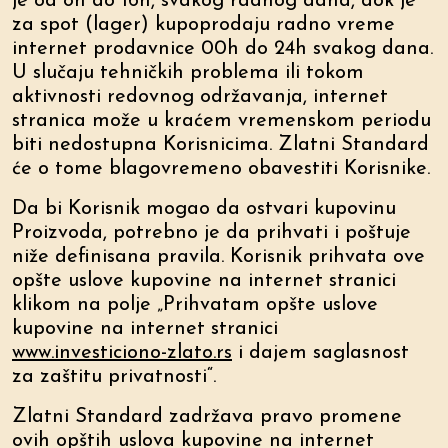
je od 8h do 16h, svakog radnog dana, dok je
za spot (lager) kupoprodaju radno vreme
internet prodavnice 00h do 24h svakog dana.
U slučaju tehničkih problema ili tokom
aktivnosti redovnog održavanja, internet
stranica može u kraćem vremenskom periodu
biti nedostupna Korisnicima. Zlatni Standard
će o tome blagovremeno obavestiti Korisnike.
Da bi Korisnik mogao da ostvari kupovinu
Proizvoda, potrebno je da prihvati i poštuje
niže definisana pravila. Korisnik prihvata ove
opšte uslove kupovine na internet stranici
klikom na polje „Prihvatam opšte uslove
kupovine na internet stranici
www.investiciono-zlato.rs
i dajem saglasnost
za zaštitu privatnosti“.
Zlatni Standard zadržava pravo promene
ovih opštih uslova kupovine na internet