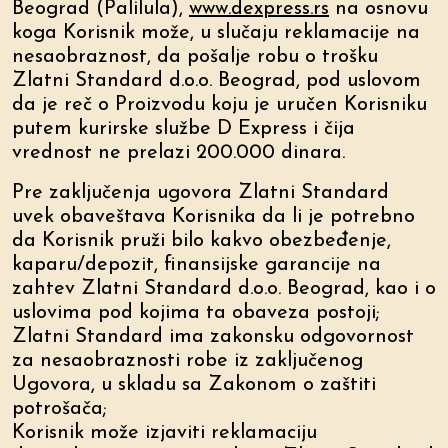
Beograd (Palilula),
www.dexpress.rs
na osnovu
koga Korisnik može, u slučaju reklamacije na
nesaobraznost, da pošalje robu o trošku
Zlatni Standard d.o.o. Beograd, pod uslovom
da je reč o Proizvodu koju je uručen Korisniku
putem kurirske službe D Express i čija
vrednost ne prelazi 200.000 dinara.
Pre zaključenja ugovora Zlatni Standard
uvek obaveštava Korisnika da li je potrebno
da Korisnik pruži bilo kakvo obezbeđenje,
kaparu/depozit, finansijske garancije na
zahtev Zlatni Standard d.o.o. Beograd, kao i o
uslovima pod kojima ta obaveza postoji;
Zlatni Standard ima zakonsku odgovornost
za nesaobraznosti robe iz zaključenog
Ugovora, u skladu sa Zakonom o zaštiti
potrošača;
Korisnik može izjaviti reklamaciju