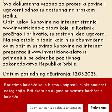
Sva dokumenta vezana za proces kupovine i
ugovorni odnos su dostupna na srpskom
jeziku;
Opšti uslovi kupovine na internet stranici
www.investiciono-zlato.rs
koje je Korisnik
pročitao i prihvatio, su sastavni deo ugovora.
Na sva ostala pitanja koja nisu obuhvaćena
ovim opštim uslovima kupovine na internet
prezentaciji
www.investiciono-zlato.rs
,
primenjuju se odredbe pozitivnog
zakonodavstva Republike Srbije.
Datum poslednjeg ažuriranja: 12.05.2023.
godine
Koristimo kolačiće kako bismo unapredili funkcionalnost
našeg sajta. Pritiskom na dugme prihvatate korišćenje
kolačića.
Ako ste negde pronašli povoljniju
Uslovi korišćenja i politika privatnosti
Prihvatam