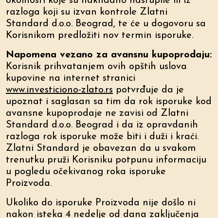
okolnosti koje su naknadno nastupile ili iz
razloga koji su izvan kontrole Zlatni
Standard d.o.o. Beograd, te će u dogovoru sa
Korisnikom predložiti nov termin isporuke.
Napomena vezano za avansnu kupoprodaju:
Korisnik prihvatanjem ovih opštih uslova
kupovine na internet stranici
www.investiciono-zlato.rs
potvrđuje da je
upoznat i saglasan sa tim da rok isporuke kod
avansne kupoprodaje ne zavisi od Zlatni
Standard d.o.o. Beograd i da iz opravdanih
razloga rok isporuke može biti i duži i kraći.
Zlatni Standard je obavezan da u svakom
trenutku pruži Korisniku potpunu informaciju
u pogledu očekivanog roka isporuke
Proizvoda.
Ukoliko do isporuke Proizvoda nije došlo ni
nakon isteka 4 nedelje od dana zaključenja