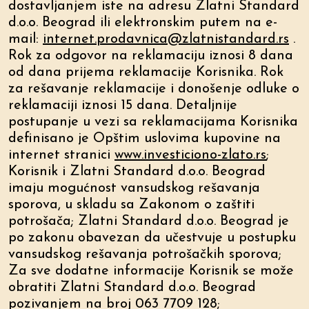
dostavljanjem iste na adresu Zlatni Standard
d.o.o. Beograd ili elektronskim putem na e-
mail:
internet.prodavnica@zlatnistandard.rs
.
Rok za odgovor na reklamaciju iznosi 8 dana
od dana prijema reklamacije Korisnika. Rok
za rešavanje reklamacije i donošenje odluke o
reklamaciji iznosi 15 dana. Detaljnije
postupanje u vezi sa reklamacijama Korisnika
definisano je Opštim uslovima kupovine na
internet stranici
www.investiciono-zlato.rs
;
Korisnik i Zlatni Standard d.o.o. Beograd
imaju mogućnost vansudskog rešavanja
sporova, u skladu sa Zakonom o zaštiti
potrošača; Zlatni Standard d.o.o. Beograd je
po zakonu obavezan da učestvuje u postupku
vansudskog rešavanja potrošačkih sporova;
Za sve dodatne informacije Korisnik se može
obratiti Zlatni Standard d.o.o. Beograd
pozivanjem na broj 063 7709 128
;