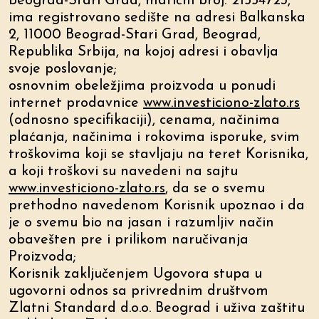
Beograd-Stari Grad, matični broj: 21554723,
ima registrovano sedište na adresi Balkanska
2, 11000 Beograd-Stari Grad, Beograd,
Republika Srbija, na kojoj adresi i obavlja
svoje poslovanje;
osnovnim obeležjima proizvoda u ponudi
internet prodavnice
www.investiciono-zlato.rs
(odnosno specifikaciji), cenama, načinima
plaćanja, načinima i rokovima isporuke, svim
troškovima koji se stavljaju na teret Korisnika,
a koji troškovi su navedeni na sajtu
www.investiciono-zlato.rs
, da se o svemu
prethodno navedenom Korisnik upoznao i da
je o svemu bio na jasan i razumljiv način
obavešten pre i prilikom naručivanja
Proizvoda;
Korisnik zaključenjem Ugovora stupa u
ugovorni odnos sa privrednim društvom
Zlatni Standard d.o.o. Beograd i uživa zaštitu