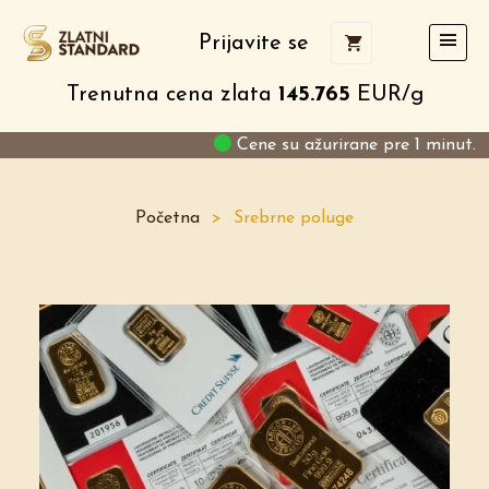
Prijavite se
Trenutna cena zlata
145.765
EUR/g
Cene su ažurirane pre 1 minut.
Početna
>
Srebrne poluge