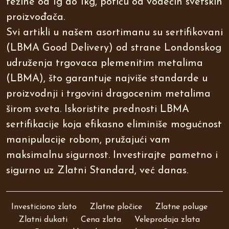
težine od 1g do 1kg, potiču od vodećih svetskih
proizvođača.
Svi artikli u našem asortimanu su sertifikovani
(LBMA Good Delivery) od strane Londonskog
udruženja trgovaca plemenitim metalima
(LBMA), što garantuje najviše standarde u
proizvodnji i trgovini dragocenim metalima
širom sveta. Iskoristite prednosti LBMA
sertifikacije koja efikasno eliminiše mogućnost
manipulacije robom, pružajući vam
maksimalnu sigurnost. Investirajte pametno i
sigurno uz Zlatni Standard, već danas.
Investiciono zlato
Zlatne pločice
Zlatne poluge
Zlatni dukati
Cena zlata
Veleprodaja zlata