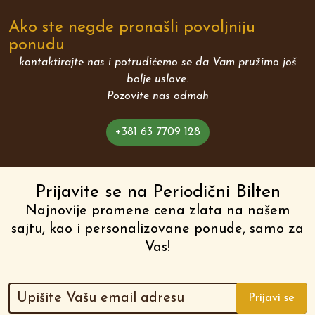
Ako ste negde pronašli povoljniju
ponudu
kontaktirajte nas i potrudićemo se da Vam pružimo još
bolje uslove.
Pozovite nas odmah
+381 63 7709 128
Prijavite se na Periodični Bilten
Najnovije promene cena zlata na našem
sajtu, kao i personalizovane ponude, samo za
Vas!
Prijavi se