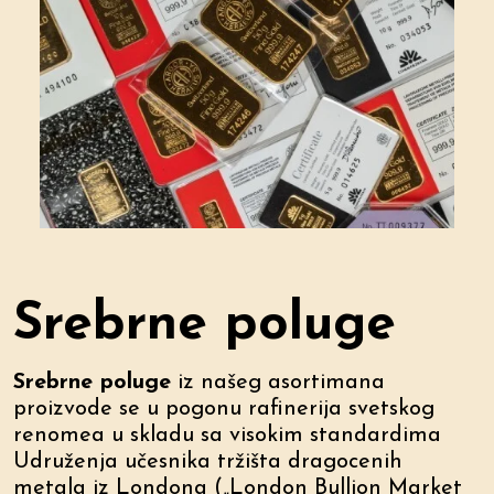
Srebrne poluge
Srebrne poluge
iz našeg asortimana
proizvode se u pogonu rafinerija svetskog
renomea u skladu sa visokim standardima
Udruženja učesnika tržišta dragocenih
metala iz Londona („London Bullion Market