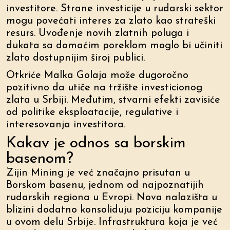
investitore. Strane investicije u rudarski sektor
mogu povećati interes za zlato kao strateški
resurs. Uvođenje novih zlatnih poluga i
dukata sa domaćim poreklom moglo bi učiniti
zlato dostupnijim široj publici.
Otkriće Malka Golaja može dugoročno
pozitivno da utiče na tržište investicionog
zlata u Srbiji. Međutim, stvarni efekti zavisiće
od politike eksploatacije, regulative i
interesovanja investitora.
Kakav je odnos sa borskim
basenom?
Zijin Mining je već značajno prisutan u
Borskom basenu, jednom od najpoznatijih
rudarskih regiona u Evropi. Nova nalazišta u
blizini dodatno konsoliduju poziciju kompanije
u ovom delu Srbije. Infrastruktura koja je već