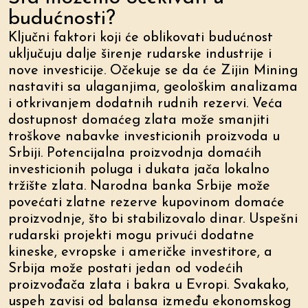
budućnosti?
Ključni faktori koji će oblikovati budućnost
uključuju dalje širenje rudarske industrije i
nove investicije. Očekuje se da će Zijin Mining
nastaviti sa ulaganjima, geološkim analizama
i otkrivanjem dodatnih rudnih rezervi. Veća
dostupnost domaćeg zlata može smanjiti
troškove nabavke investicionih proizvoda u
Srbiji. Potencijalna proizvodnja domaćih
investicionih poluga i dukata jača lokalno
tržište zlata. Narodna banka Srbije može
povećati zlatne rezerve kupovinom domaće
proizvodnje, što bi stabilizovalo dinar. Uspešni
rudarski projekti mogu privući dodatne
kineske, evropske i američke investitore, a
Srbija može postati jedan od vodećih
proizvođača zlata i bakra u Evropi. Svakako,
uspeh zavisi od balansa između ekonomskog