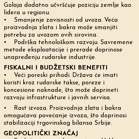
Golaja dodatno učvršćuje poziciju zemlje kao
lidera u regionu.
• Smanjenje zavisnosti od uvoza. Veća
proizvodnja zlata i bakra može smanjiti
potrebu za uvozom ovih sirovina.
• Podrška tehnološkom razvoju. Savremene
metode eksploatacije i prerade doprinose
unapređenju rudarske industrije.
FISKALNI I BUDŽETSKI BENEFITI
• Veći poreski prihodi. Država će imati
koristi kroz rudarske takse, poreze i
koncesione naknade, što može doprineti
razvoju infrastrukture i javnih servisa.
• Rast izvoza. Proizvodnja zlata i bakra
omogućava povećanje izvoza, što doprinosi
stabilizaciji trgovinskog bilansa Srbije.
GEOPOLITIČKI ZNAČAJ