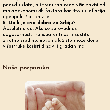
ponudu zlata, ali trenutna cena više zavisi od
makroekonomskih faktora kao što su inflacija
i geopolitičke tenzije.
5. Da li je ovo dobro za Srbiju?
Apsolutno da. Ako se sprovodi uz
odgovornost, transparentnost i zaštitu
životne sredine, novo nalazište može doneti
višestruke koristi državi i građanima.
Naša preporuka