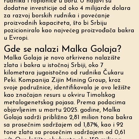
rudnika i topionice u Boru. U najavi su
dodatne investicije od oko 4 milijarde dolara
za razvoj borskih rudnika i povećanje
proizvodnih kapaciteta, što bi Srbiju
pozicioniralo kao najvećeg proizvođača bakra
u Evropi.
Gde se nalazi Malka Golaja?
Malka Golaja je novo otkriveno nalazište
zlata i bakra u istočnoj Srbiji, oko 7
kilometara jugoistočno od rudnika Čukaru
Peki. Kompanija Zijin Mining Group, kroz
svoje podružnice, identifikovala je ovo ležište
kao značajan resurs u okviru Timolskog
metalogenetskog pojasa. Prema podacima
objavljenim u martu 2025. godine, Malka
Golaja sadrži približno 2,81 milion tona bakra
sa prosečnim sadržajem od 1,87%, kao i 92
tone zlata sa prosečnim sadržajem od 0,61