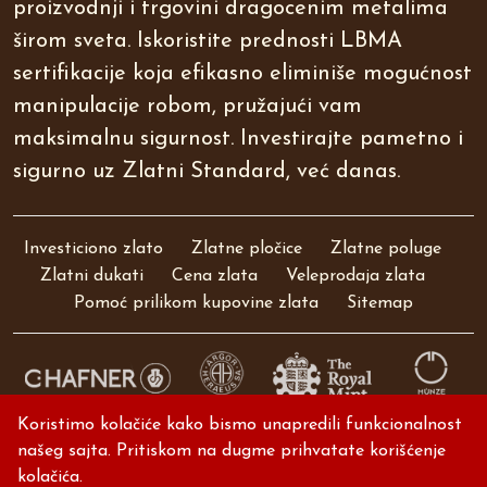
proizvodnji i trgovini dragocenim metalima
širom sveta. Iskoristite prednosti LBMA
sertifikacije koja efikasno eliminiše mogućnost
manipulacije robom, pružajući vam
maksimalnu sigurnost. Investirajte pametno i
sigurno uz Zlatni Standard, već danas.
Investiciono zlato
Zlatne pločice
Zlatne poluge
Zlatni dukati
Cena zlata
Veleprodaja zlata
Pomoć prilikom kupovine zlata
Sitemap
Koristimo kolačiće kako bismo unapredili funkcionalnost
© 2024 Zlatni Standard. Sva prava
našeg sajta. Pritiskom na dugme prihvatate korišćenje
zadržana.
kolačića.