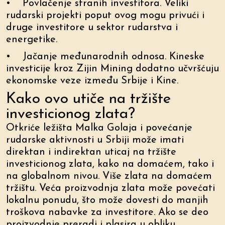
• Povlačenje stranih investitora. Veliki
rudarski projekti poput ovog mogu privući i
druge investitore u sektor rudarstva i
energetike.
• Jačanje međunarodnih odnosa. Kineske
investicije kroz Zijin Mining dodatno učvršćuju
ekonomske veze između Srbije i Kine.
Kako ovo utiče na tržište
investicionog zlata?
Otkriće ležišta Malka Golaja i povećanje
rudarske aktivnosti u Srbiji može imati
direktan i indirektan uticaj na tržište
investicionog zlata, kako na domaćem, tako i
na globalnom nivou. Više zlata na domaćem
tržištu. Veća proizvodnja zlata može povećati
lokalnu ponudu, što može dovesti do manjih
troškova nabavke za investitore. Ako se deo
proizvodnje preradi i plasira u obliku