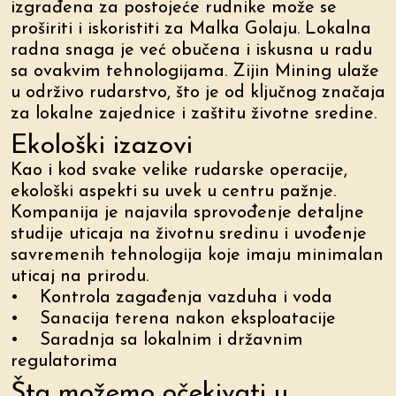
izgrađena za postojeće rudnike može se
proširiti i iskoristiti za Malka Golaju. Lokalna
radna snaga je već obučena i iskusna u radu
sa ovakvim tehnologijama. Zijin Mining ulaže
u održivo rudarstvo, što je od ključnog značaja
za lokalne zajednice i zaštitu životne sredine.
Ekološki izazovi
Kao i kod svake velike rudarske operacije,
ekološki aspekti su uvek u centru pažnje.
Kompanija je najavila sprovođenje detaljne
studije uticaja na životnu sredinu i uvođenje
savremenih tehnologija koje imaju minimalan
uticaj na prirodu.
• Kontrola zagađenja vazduha i voda
• Sanacija terena nakon eksploatacije
• Saradnja sa lokalnim i državnim
regulatorima
Šta možemo očekivati u