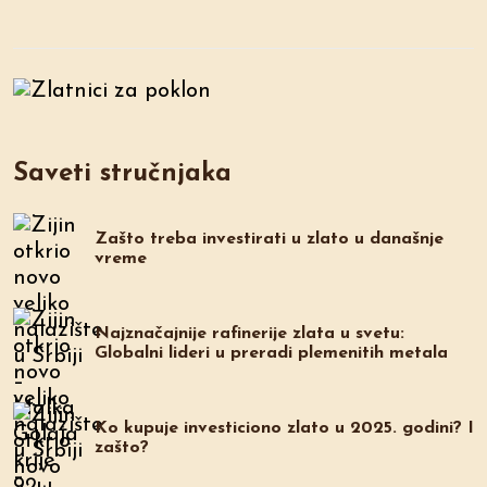
Saveti stručnjaka
Zašto treba investirati u zlato u današnje
vreme
Najznačajnije rafinerije zlata u svetu:
Globalni lideri u preradi plemenitih metala
Ko kupuje investiciono zlato u 2025. godini? I
zašto?