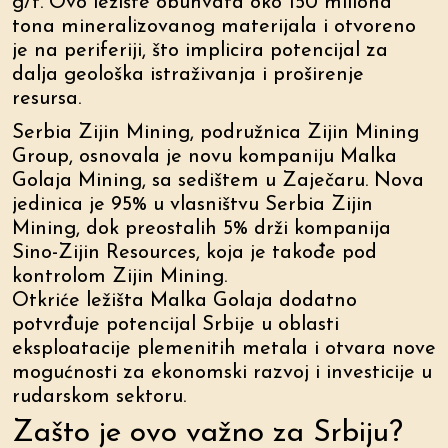
g/t. Ovo ležište obuhvata oko 150 miliona
tona mineralizovanog materijala i otvoreno
je na periferiji, što implicira potencijal za
dalja geološka istraživanja i proširenje
resursa.
Serbia Zijin Mining, podružnica Zijin Mining
Group, osnovala je novu kompaniju Malka
Golaja Mining, sa sedištem u Zaječaru. Nova
jedinica je 95% u vlasništvu Serbia Zijin
Mining, dok preostalih 5% drži kompanija
Sino-Zijin Resources, koja je takođe pod
kontrolom Zijin Mining.
Otkriće ležišta Malka Golaja dodatno
potvrđuje potencijal Srbije u oblasti
eksploatacije plemenitih metala i otvara nove
mogućnosti za ekonomski razvoj i investicije u
rudarskom sektoru.
Zašto je ovo važno za Srbiju?