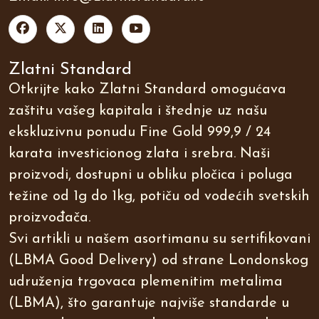
Zlatni Standard
Otkrijte kako Zlatni Standard omogućava
zaštitu vašeg kapitala i štednje uz našu
ekskluzivnu ponudu Fine Gold 999,9 / 24
karata investicionog zlata i srebra. Naši
proizvodi, dostupni u obliku pločica i poluga
težine od 1g do 1kg, potiču od vodećih svetskih
proizvođača.
Svi artikli u našem asortimanu su sertifikovani
(LBMA Good Delivery) od strane Londonskog
udruženja trgovaca plemenitim metalima
(LBMA), što garantuje najviše standarde u