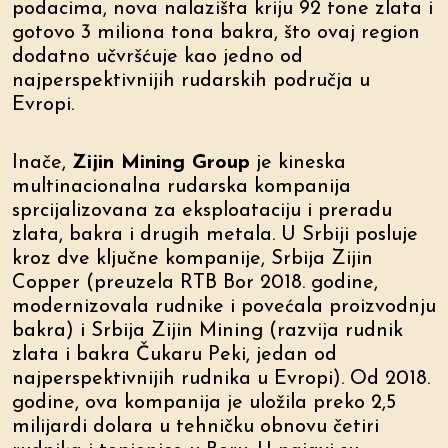
podacima, nova nalazišta kriju 92 tone zlata i
gotovo 3 miliona tona bakra, što ovaj region
dodatno učvršćuje kao jedno od
najperspektivnijih rudarskih područja u
Evropi.
Inače,
Zijin Mining Group
je kineska
multinacionalna rudarska kompanija
sprcijalizovana za eksploataciju i preradu
zlata, bakra i drugih metala. U Srbiji posluje
kroz dve ključne kompanije, Srbija Zijin
Copper (preuzela RTB Bor 2018. godine,
modernizovala rudnike i povećala proizvodnju
bakra) i Srbija Zijin Mining (razvija rudnik
zlata i bakra Čukaru Peki, jedan od
najperspektivnijih rudnika u Evropi). Od 2018.
godine, ova kompanija je uložila preko 2,5
milijardi dolara u tehničku obnovu četiri