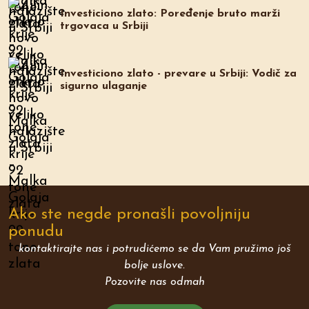
Investiciono zlato: Poređenje bruto marži
trgovaca u Srbiji
Investiciono zlato - prevare u Srbiji: Vodič za
sigurno ulaganje
Ako ste negde pronašli povoljniju
ponudu
kontaktirajte nas i potrudićemo se da Vam pružimo još
bolje uslove.
Pozovite nas odmah