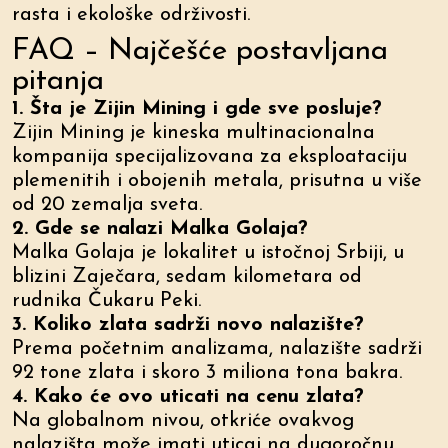
rasta i ekološke održivosti.
FAQ – Najčešće postavljana
pitanja
1. Šta je Zijin Mining i gde sve posluje?
Zijin Mining je kineska multinacionalna
kompanija specijalizovana za eksploataciju
plemenitih i obojenih metala, prisutna u više
od 20 zemalja sveta.
2. Gde se nalazi Malka Golaja?
Malka Golaja je lokalitet u istočnoj Srbiji, u
blizini Zaječara, sedam kilometara od
rudnika Čukaru Peki.
3. Koliko zlata sadrži novo nalazište?
Prema početnim analizama, nalazište sadrži
92 tone zlata i skoro 3 miliona tona bakra.
4. Kako će ovo uticati na cenu zlata?
Na globalnom nivou, otkriće ovakvog
nalazišta može imati uticaj na dugoročnu