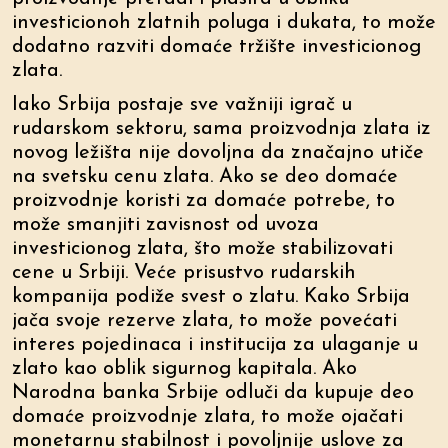
investicionoh zlatnih poluga i dukata, to može
dodatno razviti domaće tržište investicionog
zlata.
Iako Srbija postaje sve važniji igrač u
rudarskom sektoru, sama proizvodnja zlata iz
novog ležišta nije dovoljna da značajno utiče
na svetsku cenu zlata. Ako se deo domaće
proizvodnje koristi za domaće potrebe, to
može smanjiti zavisnost od uvoza
investicionog zlata, što može stabilizovati
cene u Srbiji. Veće prisustvo rudarskih
kompanija podiže svest o zlatu. Kako Srbija
jača svoje rezerve zlata, to može povećati
interes pojedinaca i institucija za ulaganje u
zlato kao oblik sigurnog kapitala. Ako
Narodna banka Srbije odluči da kupuje deo
domaće proizvodnje zlata, to može ojačati
monetarnu stabilnost i povoljnije uslove za