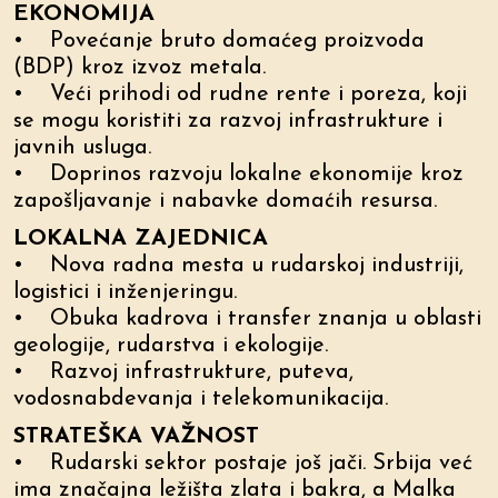
EKONOMIJA
• Povećanje bruto domaćeg proizvoda
(BDP) kroz izvoz metala.
• Veći prihodi od rudne rente i poreza, koji
se mogu koristiti za razvoj infrastrukture i
javnih usluga.
• Doprinos razvoju lokalne ekonomije kroz
zapošljavanje i nabavke domaćih resursa.
LOKALNA ZAJEDNICA
• Nova radna mesta u rudarskoj industriji,
logistici i inženjeringu.
• Obuka kadrova i transfer znanja u oblasti
geologije, rudarstva i ekologije.
• Razvoj infrastrukture, puteva,
vodosnabdevanja i telekomunikacija.
STRATEŠKA VAŽNOST
• Rudarski sektor postaje još jači. Srbija već
ima značajna ležišta zlata i bakra, a Malka