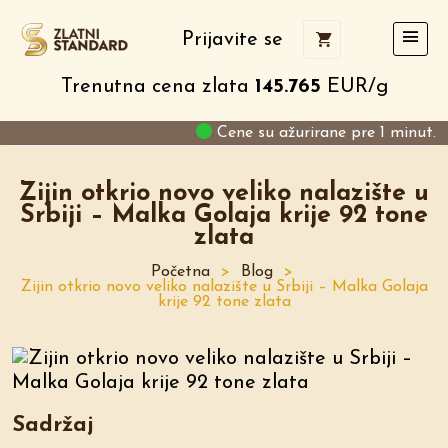
Prijavite se
Trenutna cena zlata
145.765
EUR/g
Cene su ažurirane pre 1 minut.
Zijin otkrio novo veliko nalazište u
Srbiji – Malka Golaja krije 92 tone
zlata
Početna
>
Blog
>
Zijin otkrio novo veliko nalazište u Srbiji – Malka Golaja
krije 92 tone zlata
Sadržaj