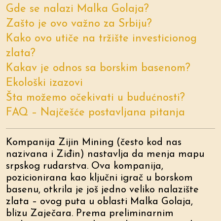
Gde se nalazi Malka Golaja?
Zašto je ovo važno za Srbiju?
Kako ovo utiče na tržište investicionog
zlata?
Kakav je odnos sa borskim basenom?
Ekološki izazovi
Šta možemo očekivati u budućnosti?
FAQ – Najčešće postavljana pitanja
Kompanija Zijin Mining (često kod nas
nazivana i Ziđin) nastavlja da menja mapu
srpskog rudarstva. Ova kompanija,
pozicionirana kao ključni igrač u borskom
basenu, otkrila je još jedno veliko nalazište
zlata – ovog puta u oblasti Malka Golaja,
blizu Zaječara. Prema preliminarnim