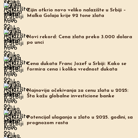
Zijin otkrio novo veliko nalazište u Srbiji –
Malka Golaja krije 92 tone zlata
Novi rekord: Cena zlata preko 3.000 dolara
po unci
Cena dukata Franc Jozef u Srbiji: Kako se
formira cena i kolika vrednost dukata
Najnovija očekivanja za cenu zlata u 2025:
Šta kažu globalne investicione banke
Potencijal ulaganja u zlato u 2025. godini, sa
prognozom rasta